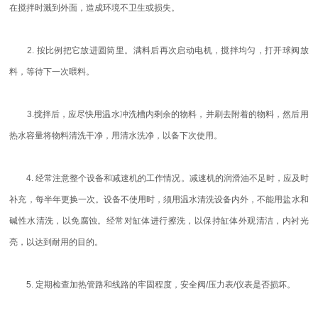
在搅拌时溅到外面，造成环境不卫生或损失。
2. 按比例把它放进圆筒里。满料后再次启动电机，搅拌均匀，打开球阀放
料，等待下一次喂料。
3.搅拌后，应尽快用温水冲洗槽内剩余的物料，并刷去附着的物料，然后用
热水容量将物料清洗干净，用清水洗净，以备下次使用。
4. 经常注意整个设备和减速机的工作情况。减速机的润滑油不足时，应及时
补充，每半年更换一次。设备不使用时，须用温水清洗设备内外，不能用盐水和
碱性水清洗，以免腐蚀。经常对缸体进行擦洗，以保持缸体外观清洁，内衬光
亮，以达到耐用的目的。
5. 定期检查加热管路和线路的牢固程度，安全阀/压力表/仪表是否损坏。