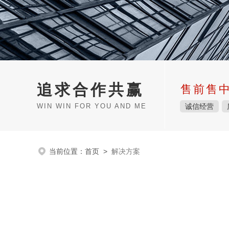
追求合作共赢
售前售
WIN WIN FOR YOU AND ME
诚信经营
当前位置：
首页
>
解决方案