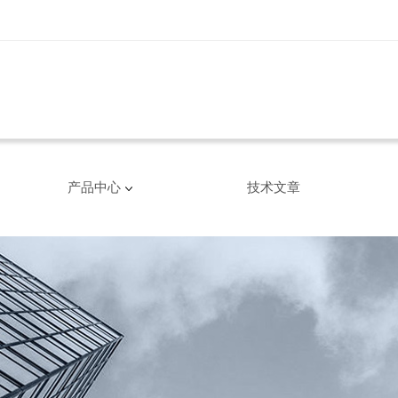
产品中心
技术文章