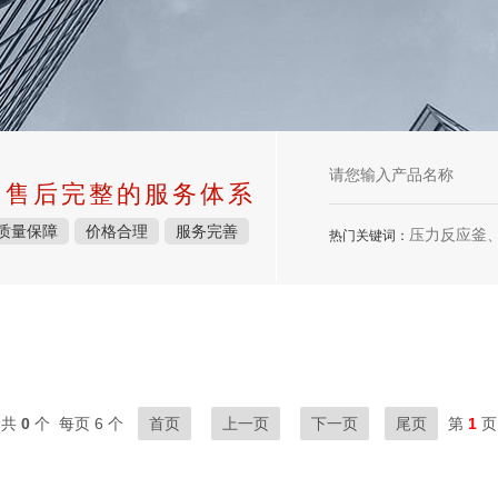
中售后完整的服务体系
质量保障
价格合理
服务完善
压力反应釜、不锈
热门关键词：
共
0
个 每页 6 个
首页
上一页
下一页
尾页
第
1
页