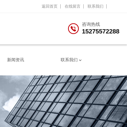
返回首页
在线留言
联系我们
咨询热线
15275572288
新闻资讯
联系我们