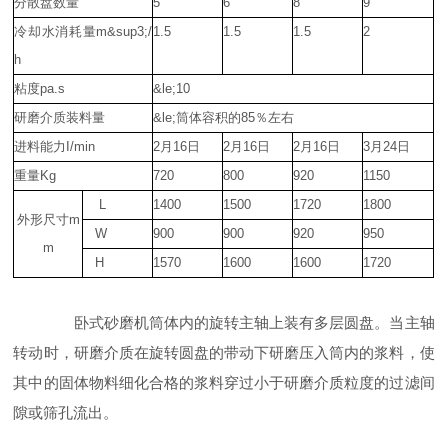
分散盘数量
5
6
8
9
冷却水消耗量m&sup3;/
1.5
1.5
1.5
2
h
粘度pa.s
&le;10
研磨介质装料量
&le;筒体容积的85％左右
进料能力I/min
2月16日
2月16日
2月16日
3月24日
重量Kg
720
800
920
1150
L
1400
1500
1720
1800
外形尺寸m
W
900
900
920
950
m
H
1570
1600
1600
1720
卧式砂磨机筒体内的旋转主轴上装有多层圆盘。当主轴
转动时，研磨介质在旋转圆盘的带动下研磨压入筒内的浆料，使
其中的固体物料细化合格的浆料穿过小于研磨介质粒度的过滤间
隙或筛孔流出。