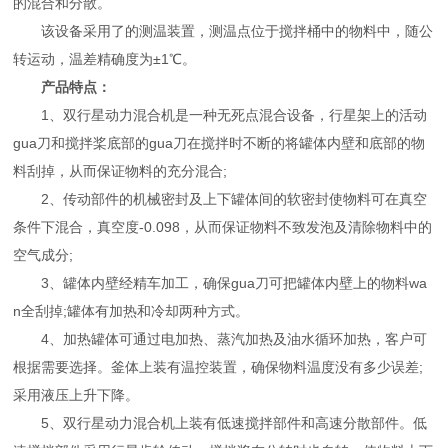
的混合和分散。
该设备采用了的测温装置，测温点位于搅拌桶中的物料中，随公
转运动，温差精确度为±1℃。
产品特点：
1、双行星动力混合机是一种无死点混合设备，行星架上的活动
gua刀和搅拌桨底部的gua刀在搅拌时不断的将罐体内壁和底部的物
料刮掉，从而保证物料的充分混合;
2、传动部件的机械密封及上下罐体间的软密封使物料可在真空
条件下混合，真空度-0.098，从而保证物料不致发泡及清除物料中的
空气成分;
3、罐体内壁经精车加工，确保gua刀可把罐体内壁上的物料wa
n全刮掉;罐体有加热和冷却两种方式。
4、加热罐体可通过电加热、蒸汽加热及油水循环加热，客户可
根据需要选择。釜体上装有温控装置，确保物料温度没有多少误差;
采用液压上升下降。
5、双行星动力混合机上装有低速搅拌部件和高速分散部件。低