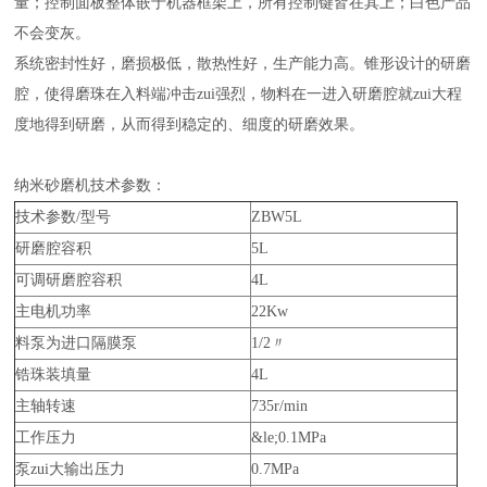
量；控制面板整体嵌于机器框架上，所有控制键皆在其上；白色产品
不会变灰。
系统密封性好，磨损极低，散热性好，生产能力高。锥形设计的研磨
腔，使得磨珠在入料端冲击zui强烈，物料在一进入研磨腔就zui大程
度地得到研磨，从而得到稳定的、细度的研磨效果。
纳米砂磨机技术参数：
技术参数/型号
ZBW5L
研磨腔容积
5L
可调研磨腔容积
4L
主电机功率
22Kw
料泵为进口隔膜泵
1/2〃
锆珠装填量
4L
主轴转速
735r/min
工作压力
&le;0.1MPa
泵zui大输出压力
0.7MPa