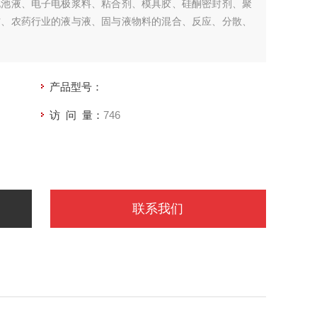
电池液、电子电极浆料、粘合剂、模具胶、硅酮密封剂、聚
材、农药行业的液与液、固与液物料的混合、反应、分散、
产品型号：
访 问 量：
746
联系我们