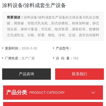
涂料设备/涂料成套生产设备
简要描述：
涂料设备/涂料成套生产设备的主体设备为乳化分散
罐，调漆罐，管线式乳化机，卧式砂磨机，粉体加料罐，静态
混合器，液体计量器，空压机，电控装置，灌装机等。能够独
立完成乳化、分散、研磨、细化、冷却、过滤、真空自动吸料
以及半自动灌装等全过程。制浆和调漆在同一个罐内完成。此
涂料成套设备既可生产水性涂料，也可生产油漆。
更新时间：
2026-3-30
产品型号：
厂商性质：
生产厂家
访 问 量：
762
产品咨询
联系我们
产品分类
PRODUCT CATEGORY