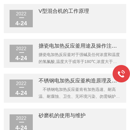
V型混合机的工作原理
2022
4-24
搪瓷电加热反应釜用途及操作注意事项
2022
搪瓷电加热反应釜对于强碱及任何浓度和温度
4-24
的氢氟酸,温度大于或等于180℃,浓度大于
30%的磷酸等不能使用,适用于无机酸,有机酸,
有机溶剂及弱碱液等介质.搪瓷电加热反应釜
不锈钢电加热反应釜构造原理及用途
的结构由主要...
2022
不锈钢电加热反应釜肯有加热迅速、耐高
4-24
温、耐腐蚀、卫生、无环境污染、勿需锅炉自
动加温、使用方便等特点，广泛应用于石油、
化工、橡胶、农药、染料、医药、食品、用来
砂磨机的使用与维护
完成硫化、硝化、氢化、...
2022
4-24