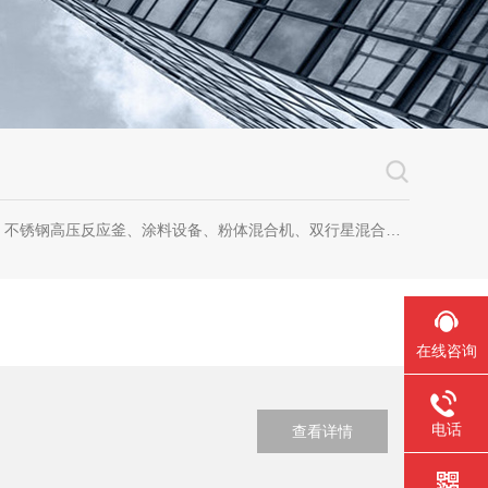
钢高压反应釜、涂料设备、粉体混合机、双行星混合机、卧式砂磨机、实验室砂磨机
在线咨询
电话
查看详情