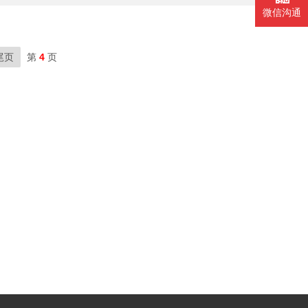
微信沟通
尾页
第
4
页