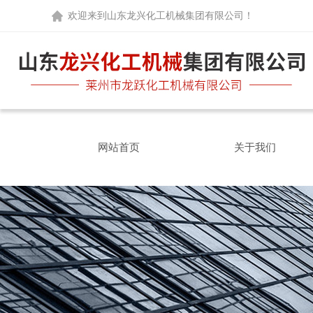
欢迎来到
山东龙兴化工机械集团有限公司
！
网站首页
关于我们