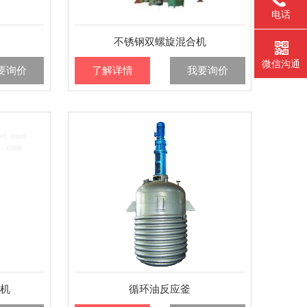
电话
不锈钢双螺旋混合机
微信沟通
要询价
了解详情
我要询价
机
循环油反应釜