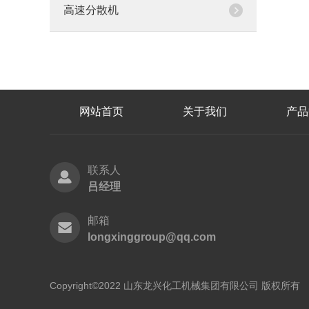
高速分散机
网站首页
关于我们
产品
联系人
吕经理
邮箱
longxinggroup@qq.com
Copyright©2022 山东龙兴化工机械集团有限公司 版权所