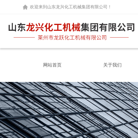
欢迎来到
山东龙兴化工机械集团有限公司
！
网站首页
关于我们