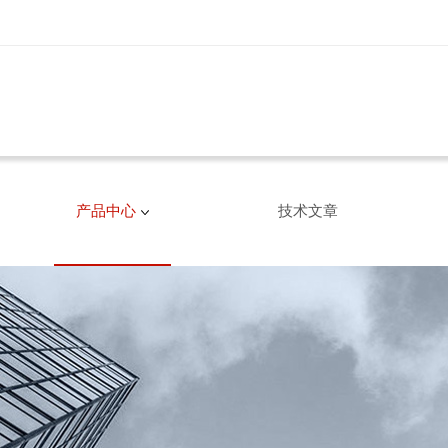
产品中心
技术文章