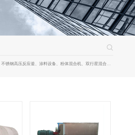
钢高压反应釜、涂料设备、粉体混合机、双行星混合机、卧式砂磨机、实验室砂磨机