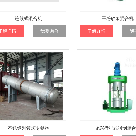
连续式混合机
干粉砂浆混合机
了解详情
我要询价
了解详情
我
不锈钢列管式冷凝器
龙兴行星式强制混合