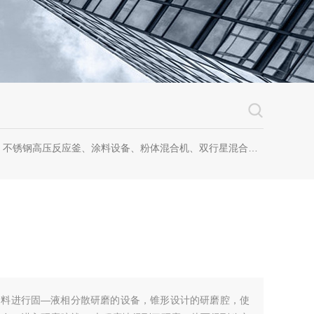
钢高压反应釜、涂料设备、粉体混合机、双行星混合机、卧式砂磨机、实验室砂磨机
物料进行固—液相分散研磨的设备，锥形设计的研磨腔，使