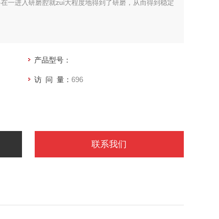
料在一进入研磨腔就zui大程度地得到了研磨，从而得到稳定
产品型号：
访 问 量：
696
联系我们