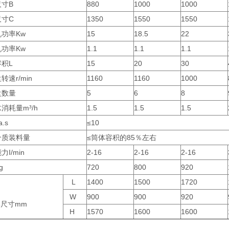
寸B
880
1000
1000
尺寸C
1350
1550
1550
功率Kw
15
18.5
22
功率Kw
1.1
1.1
1.1
积L
15
20
30
转速r/min
1160
1160
1000
盘数量
5
6
8
消耗量m³/h
1.5
1.5
1.5
.s
≤10
介质装料量
≤筒体容积的85％左右
I/min
2-16
2-16
2-16
g
720
800
920
L
1400
1500
1720
W
900
900
920
尺寸mm
H
1570
1600
1600