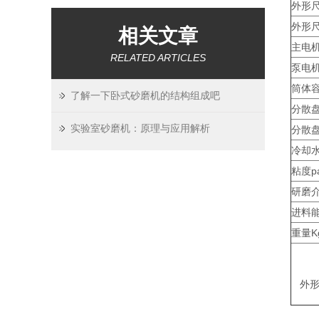
外形尺
外形
相关文章
主电机
RELATED ARTICLES
泵电机
筒体容
了解一下卧式砂磨机的结构组成吧
分散盘
实验室砂磨机：原理与应用解析
分散
冷却水
粘度pa
研磨
进料能力
重量K
外形