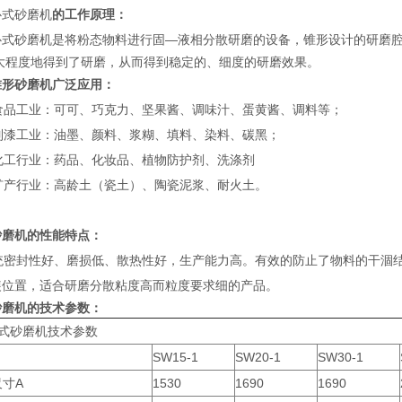
卧式砂磨机
的工作原理：
卧式砂磨机
是将粉态物料进行固—液相分散研磨的设备，锥形设计的研磨腔
i大程度地得到了研磨，从而得到稳定的、细度的研磨效果。
锥形砂磨机广泛应用：
 食品工业：可可、巧克力、坚果酱、调味汁、蛋黄酱、调料等；
 制漆工业：油墨、颜料、浆糊、填料、染料、碳黑；
 化工行业：药品、化妆品、植物防护剂、洗涤剂
 矿产行业：高龄土（瓷土）、陶瓷泥浆、耐火土。
砂磨机的性能特点：
密封性好、磨损低、散热性好，生产能力高。有效的防止了物料的干涸结
装位置，适合研磨分散粘度高而粒度要求细的产品。
砂磨机的技术参数：
W卧式砂磨机技术参数
SW15-1
SW20-1
SW30-1
寸A
1530
1690
1690