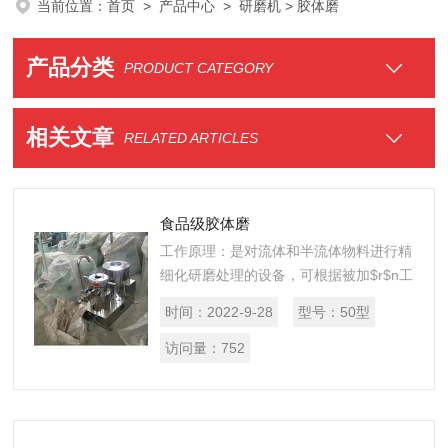
当前位置：
首页
>
产品中心
>
研磨机
> 胶体磨
产品分类
PRODUCT CATEGORY
相关文章
RELATED ARTICLES
食品级胶体磨
工作原理：是对流体和半流体物料进行精
细化研磨处理的设备，可根据被加$r$n工
物料的要求，通过定齿与转齿的高速运
时间：
2022-9-28
型号：
50型
转，使物料受到强大的剪切力，本机具
$r$n有超微粉碎、分散、乳化、均质...
访问量：
752