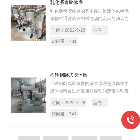
乳化沥青胶体磨
乳化沥青胶体磨的基本原理是流体或半流
体物料通过高速相对连动的定齿与动齿之
间，使物料受到强大的剪切力，磨擦力及
时间：
2022-9-28
型号：
高频振动等作用，有效地被粉碎、乳化、
均质、温合，从而获得满意的精细加工
访问量：
781
的...
不锈钢卧式胶体磨
不锈钢卧式胶体磨的基本原理是流体或半
流体物料通过高速相对连动的定齿与动齿
之间，使物料受到强大的剪切力，磨擦力
时间：
2022-9-28
型号：
及高频振动等作用，有效地被粉碎、乳
化、均质、温合，从而获得满意的精细加
访问量：
741
工...