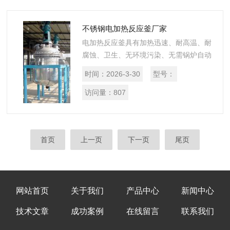
不锈钢电加热反应釜厂家
电加热反应釜具有加热迅速、耐高温、耐
腐蚀、卫生、无环境污染、无需锅炉自动
加温、使用方便等特点。用电热棒加热夹
时间：
2026-3-30
型号：
套里面的导热油，使导热油温度升到所需
要的温度，然后有测温控制仪控制电热
访问量：
807
棒...
首页
上一页
下一页
尾页
网站首页
关于我们
产品中心
新闻中心
技术文章
成功案例
在线留言
联系我们