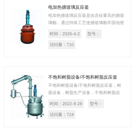
电加热搪玻璃反应釜
电加热搪玻璃反应釜是由含硅量高的搪玻
璃釉，通过特殊工艺使搪玻璃釉牢固地密
着于金属铁胎表面上，形成光滑、洁净的
时间：
2026-4-2
型号：
衬里层，充分发挥了两种材料(金属和瓷
釉)的优势。
访问量：
710
不饱和树脂设备/不饱和树脂反应釜
不饱和树脂设备/不饱和树脂反应釜，树
脂设备，树脂生产设备，不饱和树脂设
备，不饱和树脂成套设备，不饱和树脂反
时间：
2022-9-28
型号：
应釜的专业设计与制造单位——山东龙兴
化工机械集团。
访问量：
724