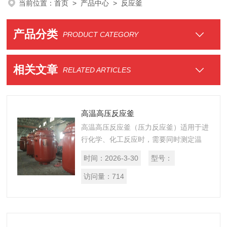
当前位置：
首页
>
产品中心
> 反应釜
产品分类
PRODUCT CATEGORY
相关文章
RELATED ARTICLES
高温高压反应釜
高温高压反应釜（压力反应釜）适用于进
行化学、化工反应时，需要同时测定温
度，添加惰性气体，压力，PH值， 电
时间：
2026-3-30
型号：
导，氧化还原电位的精密化学合成反应的
实验。应用实例： 催化，高温高压合
访问量：
714
成，...