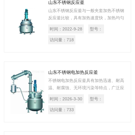
山东不锈钢反应釜
山东不锈钢反应釜与一般夹套加热不锈钢
反应釜比较，具有加热速度快，加热均匀
能量利用率高，成本低等优点。
时间：
2022-9-28
型号：
访问量：
718
山东不锈钢电加热反应釜
不锈钢电加热反应釜具有加热迅速、耐高
温、耐腐蚀、无环境污染等特点，广泛应
用于石油、化工、橡胶、农药、染料、医
时间：
2026-3-30
型号：
药、食品等行业，也用来完成硫化、硝
化、氢化、烃化、缩合、聚合等工艺过
访问量：
733
程。...