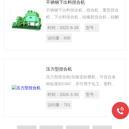
不锈钢下出料捏合机
不锈钢下出料捏合机，捏合机，重型捏合
机，下出料捏合机，硅橡胶捏合机，硅酮
密封胶捏合机，瓜尔豆胶捏合机，胶原蛋
时间：
2022-9-28
型号：
白肠衣捏合机，硅橡胶密炼机，热熔胶捏
合机，丁基胶捏合机，橡胶密炼机，纤
访问量：
695
维...
压力型捏合机
压力型捏合机/实验室砂磨机，可捏合各
种粘度的CMC，亦可用于化工、塑料、
橡胶、油墨、碳素、医药、食品等行业。
时间：
2026-3-30
型号：
采用双桨搅拌，能使物料迅速反应，均匀
混合。
访问量：
701