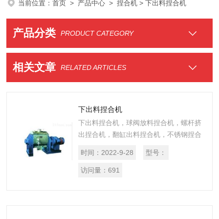
当前位置：
首页
>
产品中心
>
捏合机
> 下出料捏合机
产品分类
PRODUCT CATEGORY
相关文章
RELATED ARTICLES
下出料捏合机
下出料捏合机，球阀放料捏合机，螺杆挤
出捏合机，翻缸出料捏合机，不锈钢捏合
机，真空型捏合机，碳素捏合机，硅橡胶
时间：
2022-9-28
型号：
捏合机，硅酮密封胶捏合机，瓜尔胶捏合
机，胶原蛋白肠衣捏合机，热熔胶捏合
访问量：
691
机...